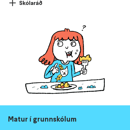
Skólaráð
Matur í grunnskólum