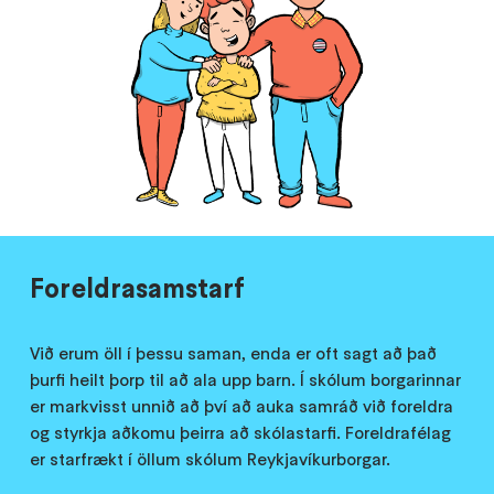
Foreldrasamstarf
Við erum öll í þessu saman, enda er oft sagt að það
þurfi heilt þorp til að ala upp barn. Í skólum borgarinnar
er markvisst unnið að því að auka samráð við foreldra
og styrkja aðkomu þeirra að skólastarfi. Foreldrafélag
er starfrækt í öllum skólum Reykjavíkurborgar.