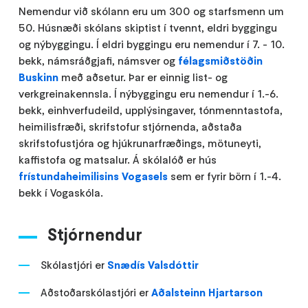
Nemendur við skólann eru um 300 og starfsmenn um
50. Húsnæði skólans skiptist í tvennt, eldri byggingu
og nýbyggingu. Í eldri byggingu eru nemendur í 7. - 10.
bekk, námsráðgjafi, námsver og
félagsmiðstöðin
Buskinn
með aðsetur. Þar er einnig list- og
verkgreinakennsla. Í nýbyggingu eru nemendur í 1.-6.
bekk, einhverfudeild, upplýsingaver, tónmenntastofa,
heimilisfræði, skrifstofur stjórnenda, aðstaða
skrifstofustjóra og hjúkrunarfræðings, mötuneyti,
kaffistofa og matsalur. Á skólalóð er hús
frístundaheimilisins Vogasels
sem er fyrir börn í 1.-4.
bekk í Vogaskóla.
Stjórnendur
Skólastjóri er
Snædís Valsdóttir
Aðstoðarskólastjóri er
Aðalsteinn Hjartarson