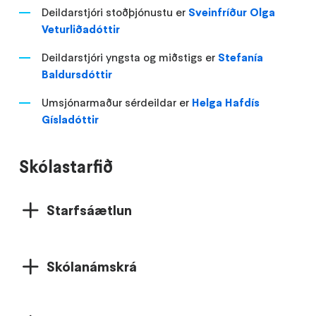
Deildarstjóri stoðþjónustu er
Sveinfríður Olga
Veturliðadóttir
Deildarstjóri yngsta og miðstigs er
Stefanía
Baldursdóttir
Umsjónarmaður sérdeildar er
Helga Hafdís
Gísladóttir
Skólastarfið
Starfsáætlun
Skólanámskrá