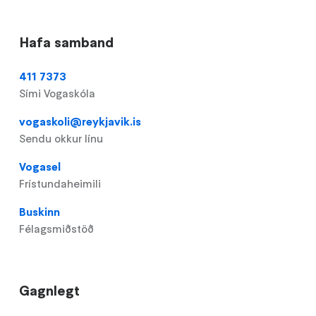
Hafa samband
411 7373
Sími Vogaskóla
vogaskoli@reykjavik.is
Sendu okkur línu
Vogasel
Frístundaheimili
Buskinn
Félagsmiðstöð
Gagnlegt