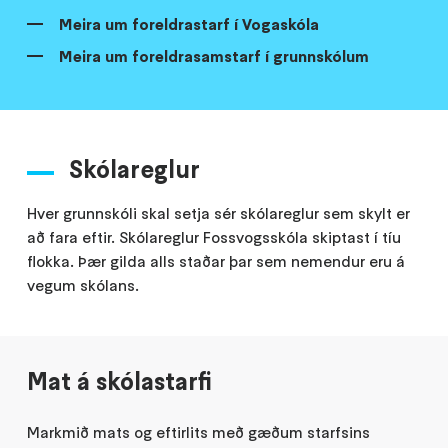
Meira um foreldrastarf í Vogaskóla
Meira um foreldrasamstarf í grunnskólum
Skólareglur
Hver grunnskóli skal setja sér skólareglur sem skylt er
að fara eftir. Skólareglur Fossvogsskóla skiptast í tíu
flokka. Þær gilda alls staðar þar sem nemendur eru á
vegum skólans.
Mat á skólastarfi
Markmið mats og eftirlits með gæðum starfsins