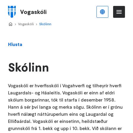
Stökkva
að
Vogaskóli
Íslenska
Va
Valmynd
meginefni
Home
Vogaskóli
>
Skólinn
>
Hlusta
Skólinn
Vogaskóli er hverfisskóli í Vogahverfi og tilheyrir hverfi
Laugardals- og Háaleitis. Vogaskóli er einn af eldri
skólum borgarinnar, tók til starfa í desember 1958.
Hann á sér því langa og merka sögu. Skólinn er í grónu
hverfi nálægt náttúruperlum eins og Laugardal og
Elliðaárdal. Vogaskóli er einsetinn, heildstæður
grunnskóli frá 1. bekk og upp í 10. bekk. Við skólann er