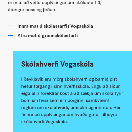
er m.a. að veita upplýsingar um skólastarfið,
árangur þess og þróun.
Innra mat á skólastarfi í Vogaskóla
Ytra mat á grunnskólastarfi
Skólahverfi Vogaskóla
Í Reykjavík eru mörg skólahverfi og barnið þitt
hefur forgang í sinn hverfisskóla. Engu að síður
eiga allir foreldrar kost á að sækja um skóla fyrir
börn sín hvar sem er í borginni samkvæmt
reglum um skólahverfi, umsókn og innritun. Hér
finnur þú upplýsingar um hvaða götur tilheyra
skólahverfi Vogaskóla.