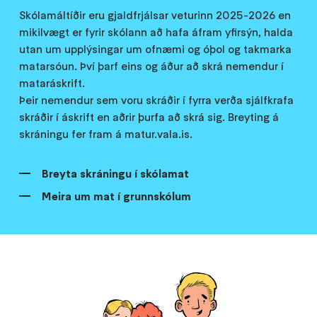
Skólamáltíðir eru gjaldfrjálsar veturinn 2025-2026 en
mikilvægt er fyrir skólann að hafa áfram yfirsýn, halda
utan um upplýsingar um ofnæmi og óþol og takmarka
matarsóun. Því þarf eins og áður að skrá nemendur í
mataráskrift.
Þeir nemendur sem voru skráðir í fyrra verða sjálfkrafa
skráðir í áskrift en aðrir þurfa að skrá sig. Breyting á
skráningu fer fram á matur.vala.is.
Breyta skráningu í skólamat
Meira um mat í grunnskólum